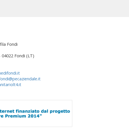
fila Fondi
 – 04022 Fondi (LT)
edifondi.it
fondi@pecaziendale.it
itariolt4.it