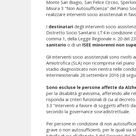
Monte San Biagio, San Felice Circeo, Sperlong
Misura 3 "Non Autosufficienza" del Piano Soc
realizzare interventi socio assistenziali in f
I
destinatari
degli interventi socio assistenz
Distretto Socio Sanitario LT4 in condizione d
comma 1, della Legge Regionale n. 20 del 2
sanitario
o di un
ISEE minorenni non supe
Gli interventi socio assistenziali sono rivolti
Amiotrofica (SLA) non ricomprese nel piano d
stadio diagnosticato non rientra nelle condiz
Interministeriale 26 settembre 2016 (di segu
Sono escluse le persone affette da Alzh
per la disabilità gravissima, afferendo alle re
risponda ai criteri funzionali di cui al dec
3.3 "Interventi a favore di soggetti affetti d
secondo la governance sovradistrettuale.
Per persone in condizione di non autosuffici
grave o non autosufficienti, per le quali sia 
tabella di cui all'allegato 3 del Decreto del P