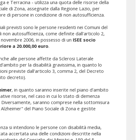
a e Terracina - utilizza una quota delle risorse della
iale di Zona, assegnate dalla Regione Lazio, per
avore di persone in condizione di non autosufficienza.
iali previsti sono le persone residenti nei Comuni del
i non autosufficienza, come definite dall'articolo 2,
3 novembre 2006, in possesso di un
ISEE socio
riore a 20.000,00 euro
.
 anche alle persone affette da Sclerosi Laterale
'ambito per la disabilità gravissima, in quanto lo
ioni previste dall'articolo 3, comma 2, del Decreto
ito decreto).
eimer
, in quanto saranno inserite nel piano d'ambito
lative risorse, nel caso in cui lo stato di demenza
reto. Diversamente, saranno comprese nella sottomisura
a Alzheimer" del Piano Sociale di Zona e gestite
enza si intendono le persone con disabilità media,
stata accertata una delle condizioni descritte nella
residente del Consiglio dei Ministri n. 159 del 5