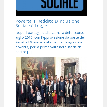
Povertà, Il Reddito D’inclusione
Sociale è Legge
Dopo il passaggio alla Camera dello scorso
luglio 2016, con l’approvazione da parte del
Senato il 9 marzo della Legge delega sulla
povertà, per la prima volta nella storia del
nostro [...]