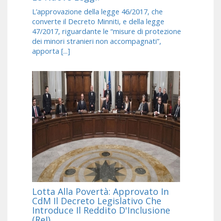
L’approvazione della legge 46/2017, che
converte il Decreto Minniti, e della legge
47/2017, riguardante le “misure di protezione
dei minori stranieri non accompagnati”,
apporta [...]
Lotta Alla Povertà: Approvato In
CdM Il Decreto Legislativo Che
Introduce Il Reddito D'Inclusione
(ReI)