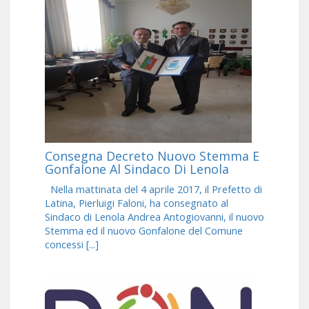
Consegna Decreto Nuovo Stemma E
Gonfalone Al Sindaco Di Lenola
Nella mattinata del 4 aprile 2017, il Prefetto di
Latina, Pierluigi Faloni, ha consegnato al
Sindaco di Lenola Andrea Antogiovanni, il nuovo
Stemma ed il nuovo Gonfalone del Comune
concessi [...]