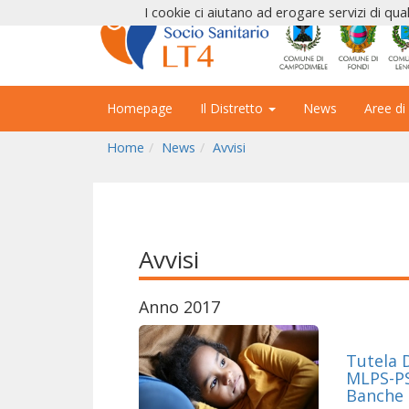
I cookie ci aiutano ad erogare servizi di qual
Homepage
Il Distretto
News
Aree di
Home
News
Avvisi
Avvisi
Anno 2017
Tutela 
MLPS-PS
Banche 