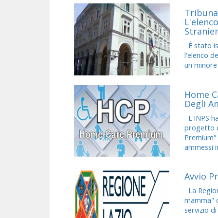
Tribunal
L'elenco
Stranie
È stato is
l'elenco de
un minore 
Home Ca
Degli A
L'INPS ha
progetto 
Premium" 
ammessi in 
Avvio P
La Region
mamma" con
servizio di