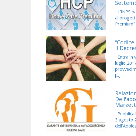
Settemb
L'INPS ha 
al proget
Premium" e
“Codice 
Il Decre
Entra in v
luglio 201
provvedime
[...]
Relazion
Dell'ado
Marzett
Pubblicata
3 agosto 2
dell'Adole