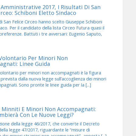
 Amministrative 2017, I Risultati Di San
irceo: Schiboni Eletto Sindaco
i di San Felice Circeo hanno scelto Giuseppe Schiboni
co. Per il candidato della lista Circeo Futura quasi il
preferenze. Battuti i tre avversari: Eugenio Saputo,
Volontario Per Minori Non
gnati: Linee Guida
volontario per minori non accompagnati è la figura
 prevista dalla nuova legge sull’accoglienza dei minori
agnati. Sono pronte le linee guida per la [...]
 Minniti E Minori Non Accompagnati:
mbierà Con Le Nuove Leggi?
ione della legge 46/2017, che converte il Decreto
 della legge 47/2017, riguardante le “misure di
 dei minori stranieri non accompagnati”, apporta [...]