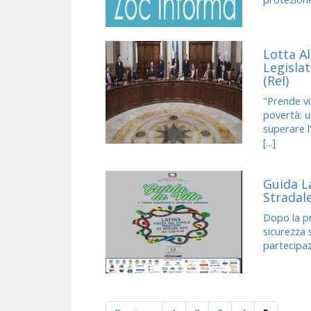
Lotta A
Legislat
(ReI)
"Prende vi
povertà: u
superare l
[...]
Guida L
Stradal
Dopo la pr
sicurezza s
partecipazi