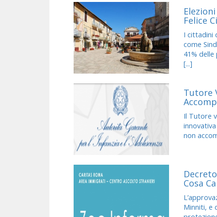
Elezioni
Felice C
I cittadin
come Sinda
41% delle 
[...]
Tutore 
Accompa
Il Tutore 
innovativa
non accomp
Decreto
Cosa Ca
L’approvaz
Minniti, e
protezione