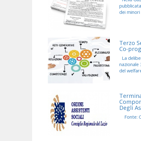
pubblicata
dei minori
Terzo S
Co-proge
La delibe
nazionale 
del welfare
Termina
Compone
Degli As
Fonte: Con