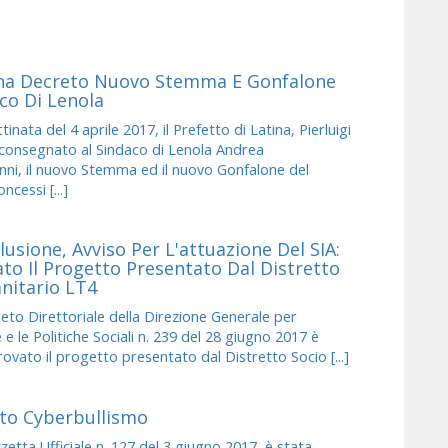
a Decreto Nuovo Stemma E Gonfalone
co Di Lenola
nata del 4 aprile 2017, il Prefetto di Latina, Pierluigi
 consegnato al Sindaco di Lenola Andrea
ni, il nuovo Stemma ed il nuovo Gonfalone del
cessi [...]
usione, Avviso Per L'attuazione Del SIA:
to Il Progetto Presentato Dal Distretto
anitario LT4
o Direttoriale della Direzione Generale per
e e le Politiche Sociali n. 239 del 28 giugno 2017 è
ovato il progetto presentato dal Distretto Socio [...]
to Cyberbullismo
etta Ufficiale n. 127 del 3 giugno 2017, è stata