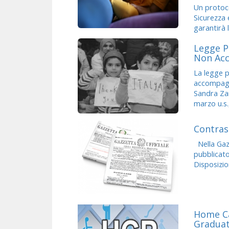
Un protoco
Sicurezza e
garantirà l
Legge P
Non Ac
La legge p
accompagna
Sandra Zam
marzo u.s., 
Contras
Nella Gazz
pubblicato
Disposizion
Home Ca
Graduato