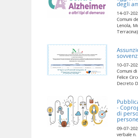
degli a
14-07-202
Comuni de
Lenola, Mo
Terracina)
Assunzi
sovvenz
10-07-2026
Comuni di
Felice Cir
Decreto Dir
Pubblica
- Copro
di perso
persone
09-07-2026
verbale n. 