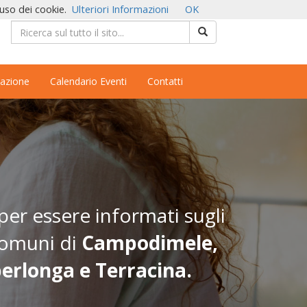
'uso dei cookie.
Ulteriori Informazioni
OK
azione
Calendario Eventi
Contatti
per essere informati sugli
 Comuni di
Campodimele,
perlonga e Terracina.