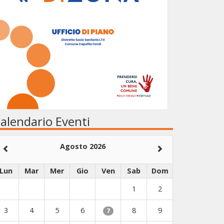
alendario Eventi
Agosto 2026
Lun
Mar
Mer
Gio
Ven
Sab
Dom
1
2
3
4
5
6
8
9
7