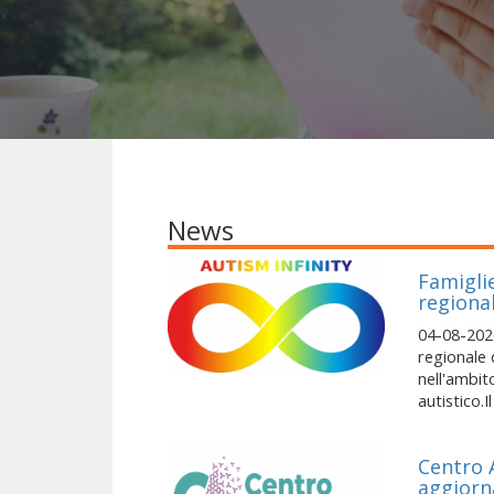
News
Famiglie
regional
04-08-202
regionale 
nell'ambit
autistico.Il
Centro A
aggiorn