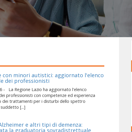
 con minori autistici: aggiornato l'elenco
e dei professionisti
6 - La Regione Lazio ha aggiornato l'elenco
dei professionisti con competenze ed esperienza
o dei trattamenti per i disturbi dello spettro
 suddetto [...]
lzheimer e altri tipi di demenza:
ata la graduatoria sovradistrettuale