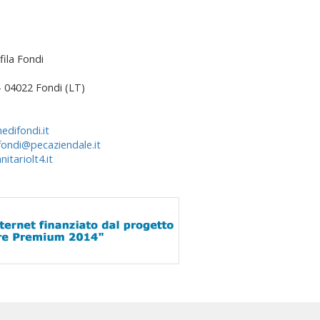
fila Fondi
 – 04022 Fondi (LT)
edifondi.it
fondi@pecaziendale.it
itariolt4.it