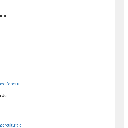
ina
difondi.it
Urdu
terculturale