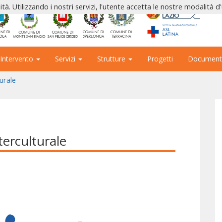
ità. Utilizzando i nostri servizi, l'utente accetta le nostre modalità d
 Intervento
Servizi
Strutture
Progetti
Document
urale
terculturale