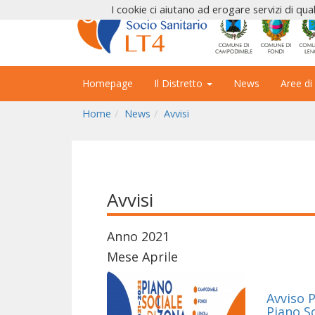
I cookie ci aiutano ad erogare servizi di qual
Homepage
Il Distretto
News
Aree di
Home
News
Avvisi
Avvisi
Anno 2021
Mese Aprile
Avviso 
Piano S