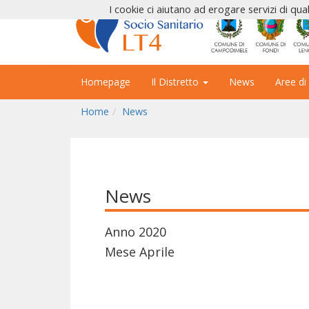
I cookie ci aiutano ad erogare servizi di qual
Homepage
Il Distretto
News
Aree di
Home
News
News
Anno 2020
Mese Aprile