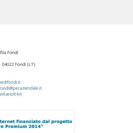
fila Fondi
 – 04022 Fondi (LT)
edifondi.it
fondi@pecaziendale.it
itariolt4.it