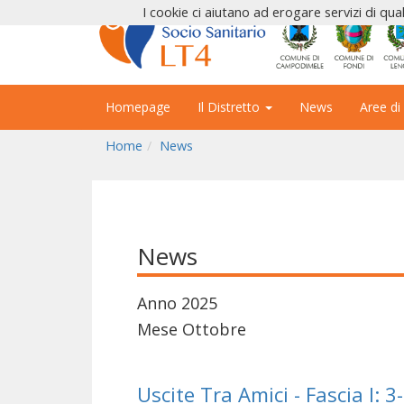
I cookie ci aiutano ad erogare servizi di qual
Homepage
Il Distretto
News
Aree di
Home
News
News
Anno 2025
Mese Ottobre
Uscite Tra Amici - Fascia I: 3