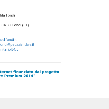
fila Fondi
 – 04022 Fondi (LT)
edifondi.it
fondi@pecaziendale.it
itariolt4.it