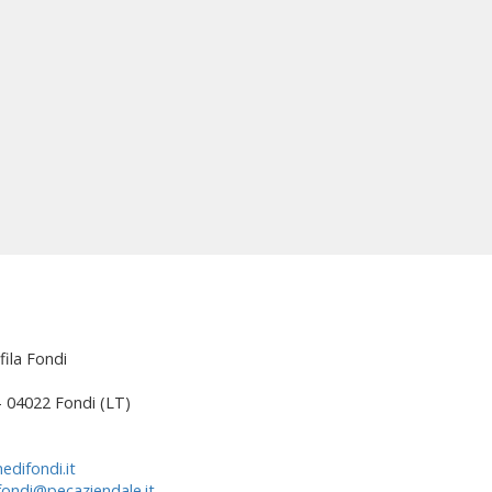
fila Fondi
 – 04022 Fondi (LT)
edifondi.it
fondi@pecaziendale.it