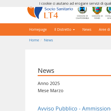
I cookie ci aiutano ad erogare servizi di qual
Homepage
Il Distretto
News
Aree di
Home
News
News
Anno 2025
Mese Marzo
Avviso Pubblico - Ammissio