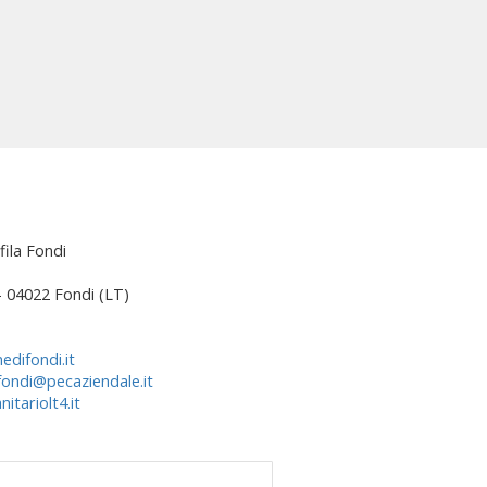
fila Fondi
 – 04022 Fondi (LT)
edifondi.it
fondi@pecaziendale.it
itariolt4.it