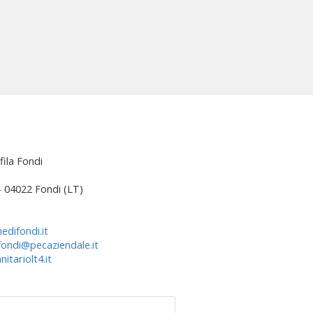
fila Fondi
 – 04022 Fondi (LT)
edifondi.it
fondi@pecaziendale.it
itariolt4.it