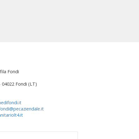
fila Fondi
 – 04022 Fondi (LT)
edifondi.it
fondi@pecaziendale.it
itariolt4.it