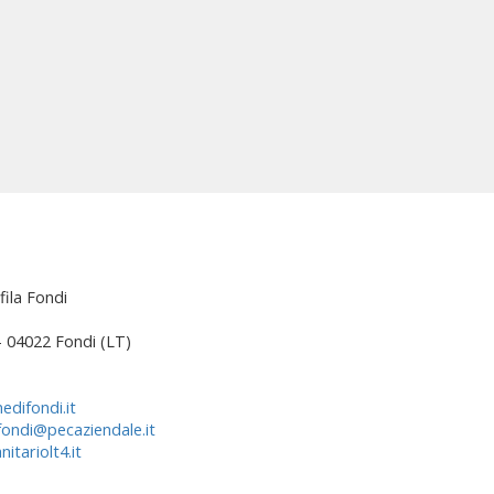
fila Fondi
 – 04022 Fondi (LT)
edifondi.it
fondi@pecaziendale.it
itariolt4.it