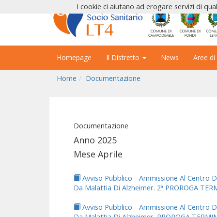
I cookie ci aiutano ad erogare servizi di qual
Homepage
Il Distretto
News
Aree di
Home
Documentazione
Documentazione
Anno 2025
Mese Aprile
Avviso Pubblico - Ammissione Al Centro D
Da Malattia Di Alzheimer. 2ª PROROGA TER
Avviso Pubblico - Ammissione Al Centro D
Da Malattia Di Alzheimer. PROROGA TERMIN